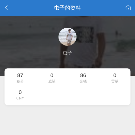
虫子的资料
虫子
87
0
86
0
积分
威望
金钱
贡献
0
CNY