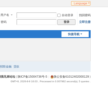
Language
用户名
自动登录
找回密码
密码
立即注册
登录
快捷导航
招联金融
贷款
强强兄弟论坛
(
陕ICP备15004736号-5
|
陕公安备61012402000129
)
GMT+8, 2026-8-9 16:03
, Processed in 0.007982 second(s), 5 queries .