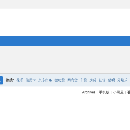
热搜:
花呗
信用卡
京东白条
微粒贷
网商贷
车贷
房贷
征信
借呗
分期乐
搜
Archiver
|
手机版
|
小黑屋
|
索