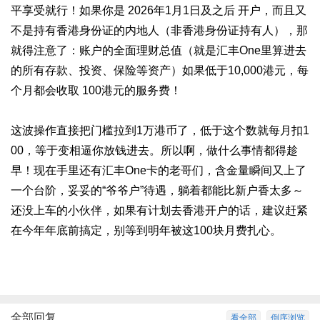
平享受就行！
如果你是 2026年1月1日及之后 开户，而且又
不是持有香港身份证的内地人（非香港身份证持有人），那
就得注意了：账户的全面理财总值（就是汇丰One里算进去
的所有存款、投资、保险等资产）如果低于10,000港元，每
个月都会收取 100港元的服务费！
这波操作直接把门槛拉到1万港币了，低于这个数就每月扣1
00，等于变相逼你放钱进去。
所以啊，做什么事情都得趁
早！现在手里还有汇丰One卡的老哥们，含金量瞬间又上了
一个台阶，妥妥的“爷爷户”待遇，躺着都能比新户香太多～
还没上车的小伙伴，如果有计划去香港开户的话，建议赶紧
在今年年底前搞定，别等到明年被这100块月费扎心。
全部回复
看全部
倒序浏览