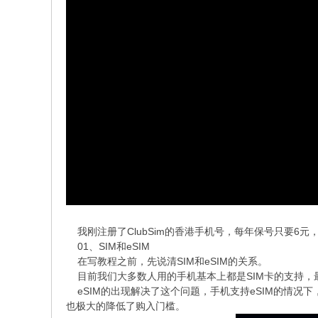
我刚注册了ClubSim的香港手机号，每年保号只要6元
01、SIM和eSIM
在写教程之前，先说清SIM和eSIM的关系。
目前我们大多数人用的手机基本上都是SIM卡的支持，
eSIM的出现解决了这个问题，手机支持eSIM的情况
也极大的降低了购入门槛。