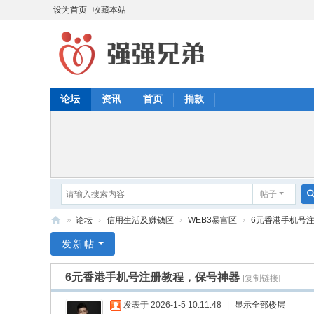
设为首页
收藏本站
论坛
资讯
首页
捐款
帖子
»
论坛
›
信用生活及赚钱区
›
WEB3暴富区
›
6元香港手机号
强
发新帖
强
6元香港手机号注册教程，保号神器
[复制链接]
兄
弟
发表于 2026-1-5 10:11:48
|
显示全部楼层