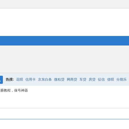
热搜:
花呗
信用卡
京东白条
微粒贷
网商贷
车贷
房贷
征信
借呗
分期乐
搜
注册教程，保号神器
索