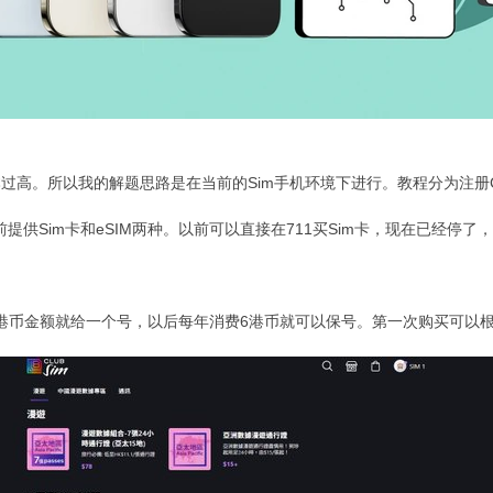
过高。所以我的解题思路是在当前的Sim手机环境下进行。教程分为注册Club
前提供Sim卡和eSIM两种。以前可以直接在711买Sim卡，现在已经停了
50港币金额就给一个号，以后每年消费6港币就可以保号。第一次购买可以