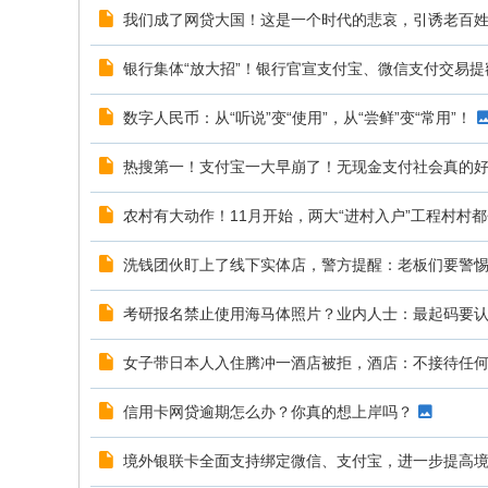
我们成了网贷大国！这是一个时代的悲哀，引诱老百
银行集体“放大招”！银行官宣支付宝、微信支付交易提
数字人民币：从“听说”变“使用”，从“尝鲜”变“常用”！
热搜第一！支付宝一大早崩了！无现金支付社会真的
农村有大动作！11月开始，两大“进村入户”工程村村
洗钱团伙盯上了线下实体店，警方提醒：老板们要警
考研报名禁止使用海马体照片？业内人士：最起码要
女子带日本人入住腾冲一酒店被拒，酒店：不接待任
信用卡网贷逾期怎么办？你真的想上岸吗？
境外银联卡全面支持绑定微信、支付宝，进一步提高