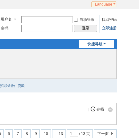
Language
用户名
自动登录
找回密码
密码
立即注册
登录
快捷导航
招联金融
贷款
|
存档
5
6
7
8
9
10
... 13
/ 13 页
下一页