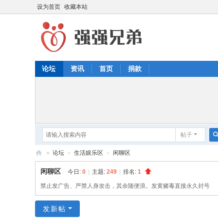
设为首页
收藏本站
论坛
资讯
首页
捐款
帖子
»
论坛
›
生活娱乐区
›
闲聊区
强
闲聊区
今日:
0
|
主题:
249
|
排名:
1
强
禁止发广告、严禁人身攻击，其余随便浪。发黄赌毒直接永久封号
兄
发新帖
弟