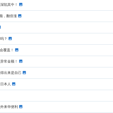
姓深陷其中！
额，翻倍涨
好吗？
都会覆盖！
惕异常金额！
认得出来是自己
何日本人
境外来华便利