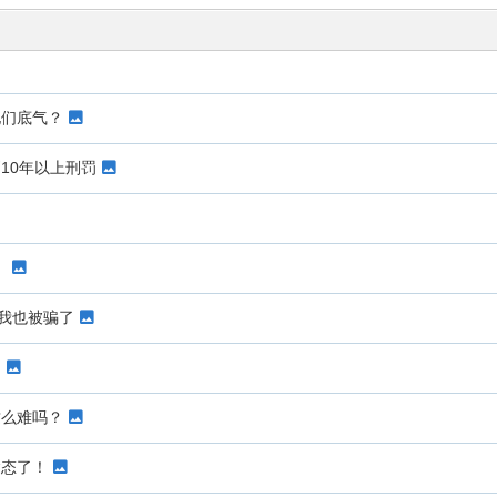
他们底气？
10年以上刑罚
！
！
我也被骗了
！
这么难吗？
病态了！