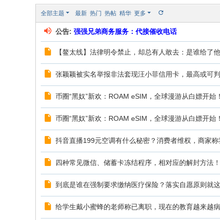
全部主题
最新
热门
热帖
精华
更多
公告:
强强兄弟商务服务：代接催收电话
【鳌太线】法律明令禁止，却总有人敢去：是谁给了
张颖颖被实名举报非法套现汪小菲信用卡，最高或可判
币圈“黑奴”新欢：ROAM eSIM，全球漫游从白嫖开始
币圈“黑奴”新欢：ROAM eSIM，全球漫游从白嫖开始
抖音直播199元空调有什么秘密？消费者维权，商家称
四种常见微信、储蓄卡冻结程序，相对应的解封方法
到底是谁在强制要求缴纳医疗保险？落实自愿原则就
给学生戴小蜜蜂的老师称已离职，现在的教育越来越