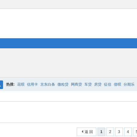
热搜:
花呗
信用卡
京东白条
微粒贷
网商贷
车贷
房贷
征信
借呗
分期乐
搜
索
返 回
1
2
3
4